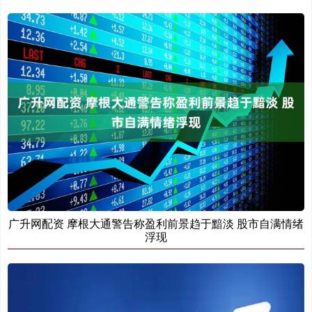
广升网配资 摩根大通警告称盈利前景趋于黯淡 股市自满情绪
浮现