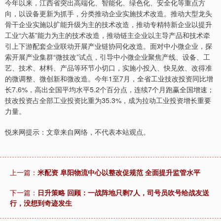
今年以来，江西省突出高端化、智能化、绿色化、安全化等重点方
向，以设备更新为抓手，分类推动企业实施技术改造。推动大型龙头
骨干企业实施以扩能升级为主的技术改造，推动专精特新企业以提升
工业“六基”能力为主的技术改造，推动链主企业以主导产品和技术牵
引上下游配套企业联动开展产业链协同化改造。面对中小微企业，探
索开展产业集群“微技改”试点，引导中小微企业聚焦产线、设备、工
艺、技术、材料、产品等环节小切口，实施小投入、快见效、改得准
的微调整、微创新和微改造。今年1至7月，全省工业技改投资同比增
长7.6%，高出全国平均水平5.2个百分点，连续7个月跑赢全国增速；
技改投资占全部工业投资比重为35.3%，成为拉动工业投资增长重要
力量。
悦来网提示：文章来自网络，不代表本站观点。
上一篇：
米配资 阜阳物流中心以整改促规范 全面提升监管水平
下一篇：
日升策略 回顾：一战阵地只剩7人，司号员吹号给战友送
行，没想到奇迹发生