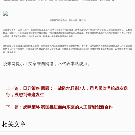
5000余支普查队、4.5万名普查队员，追风赶月、跬步千里，以时不我待的紧迫感、一丝不苟的责任感，奋战在普查一线。
封面新闻记者提问。图片来源：国新办
三是社会各界广泛参与支持。普查基层行主题宣传活动与普查工作同步铺开，媒体记者深入一线“当一天普查员”，加强普查宣传，广泛发动
群众。据统计，社会公众提供线索超过12000条，有6000多条经实地调查后纳入新发现。有关科研院所和高校强化与文物部门合作，许多社
会团体、志愿者主动提供力所能及的支持，形成全社会共同参与的良好局面。
饶权介绍，当前已进入普查的第三阶段，各级普查机构正在全面开展普查数据审核。下一步，国家文物局将按照普查总体方案，严格数据质
量把关，对通过审核的不可移动文物及时认定公布，建立各级不可移动文物资源目录和全国不可移动文物资源大数据库，以文物普查厚植家
底、厚筑根基。
悦来网提示：文章来自网络，不代表本站观点。
上一篇：
日升策略 回顾：一战阵地只剩7人，司号员吹号给战友送
行，没想到奇迹发生
下一篇：
虎奔策略 我国推进面向东盟的人工智能创新合作
相关文章