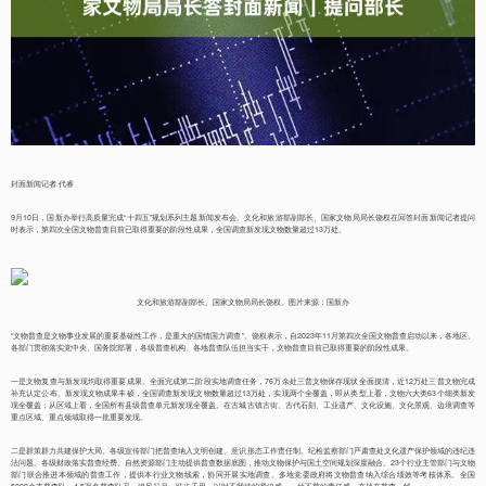
封面新闻记者 代睿
9月10日，国新办举行高质量完成“十四五”规划系列主题新闻发布会。文化和旅游部副部长、国家文物局局长饶权在回答封面新闻记者提问
时表示，第四次全国文物普查目前已取得重要的阶段性成果，全国调查新发现文物数量超过13万处。
文化和旅游部副部长、国家文物局局长饶权。图片来源：国新办
“文物普查是文物事业发展的重要基础性工作，是重大的国情国力调查”。饶权表示，自2023年11月第四次全国文物普查启动以来，各地区、
各部门贯彻落实党中央、国务院部署，各级普查机构、各地普查队伍担当实干，文物普查目前已取得重要的阶段性成果。
一是文物复查与新发现均取得重要成果。全面完成第二阶段实地调查任务，76万余处三普文物保存现状全面摸清，近12万处三普文物完成
补充认定公布。新发现文物成果丰硕，全国调查新发现文物数量超过13万处，实现两个全覆盖，即从类型上看，文物六大类63个细类新发
现全覆盖；从区域上看，全国所有县级普查单元新发现全覆盖。在古城古镇古街、古代石刻、工业遗产、文化设施、文化景观、边境调查等
重点区域、重点领域取得一批重要发现。
二是群策群力共建保护大局。各级宣传部门把普查纳入文明创建、意识形态工作责任制。纪检监察部门严肃查处文化遗产保护领域的违纪违
法问题。各级财政落实普查经费。自然资源部门主动提供普查数据底图，推动文物保护与国土空间规划深度融合。23个行业主管部门与文物
部门联合推进本领域的普查工作，提供本行业文物线索，协同开展实地调查。多地党委政府将文物普查纳入综合绩效等考核体系。全国