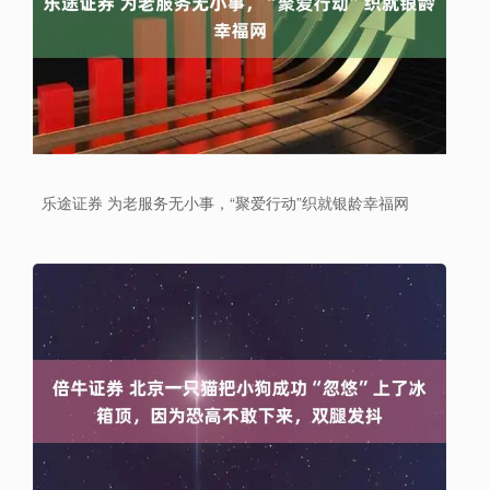
乐途证券 为老服务无小事，“聚爱行动”织就银龄幸福网