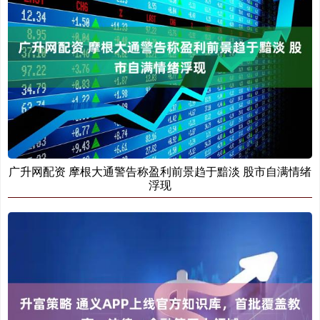
广升网配资 摩根大通警告称盈利前景趋于黯淡 股市自满情绪
浮现