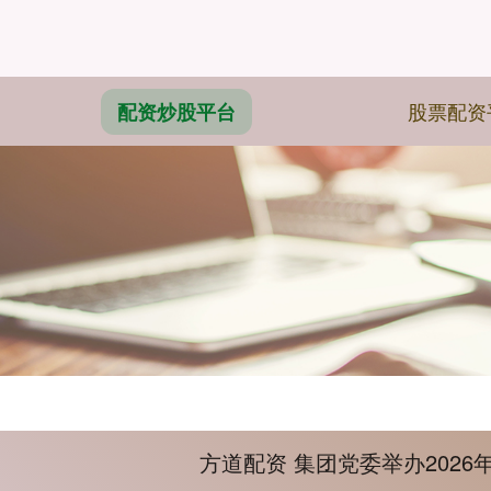
股票配资
配资炒股平台
方道配资 集团党委举办2026