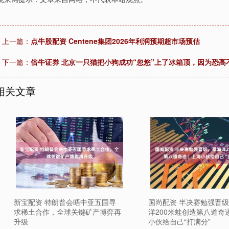
上一篇：
点牛股配资 Centene集团2026年利润预期超市场预估
下一篇：
倍牛证券 北京一只猫把小狗成功“忽悠”上了冰箱顶，因为恐高
相关文章
新宝配资 特朗普会晤中亚五国寻
国尚配资 半决赛勉强晋
求稀土合作，全球关键矿产博弈再
洋200米蛙创造第八道奇
升级
小伙给自己“打满分”