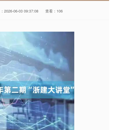
2026-06-03 09:37:08
查看：106