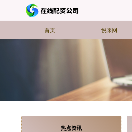
首页
悦来网
热点资讯