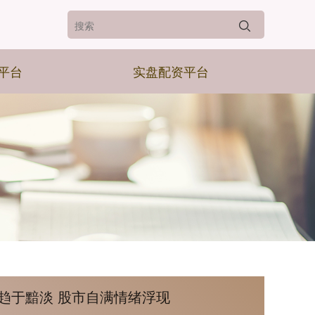
平台
实盘配资平台
趋于黯淡 股市自满情绪浮现