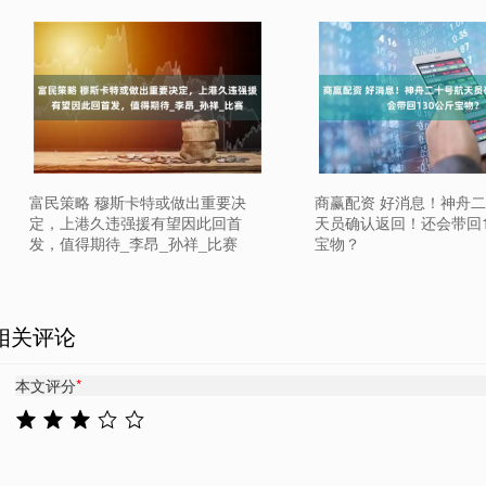
富民策略 穆斯卡特或做出重要决
商赢配资 好消息！神舟
定，上港久违强援有望因此回首
天员确认返回！还会带回1
发，值得期待_李昂_孙祥_比赛
宝物？
相关评论
本文评分
*