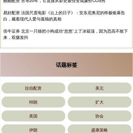
翻翻配资 苦等20年，它直接从影史最佳变成廉价COS秀
易好配资 法国尺度电影《云上的日子》：安东尼奥尼的终极银幕告
白，藏着现代人爱与孤独的真相
倍牛证券 北京一只猫把小狗成功“忽悠”上了冰箱顶，因为恐高不敢下
来，双腿发抖
话题标签
拉伯配资
美元
特朗
扩大
美国
协会
伊朗
盛康策略