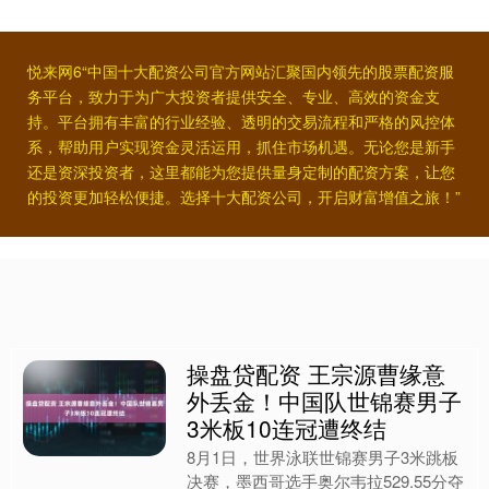
悦来网6“中国十大配资公司官方网站汇聚国内领先的股票配资服
务平台，致力于为广大投资者提供安全、专业、高效的资金支
持。平台拥有丰富的行业经验、透明的交易流程和严格的风控体
系，帮助用户实现资金灵活运用，抓住市场机遇。无论您是新手
还是资深投资者，这里都能为您提供量身定制的配资方案，让您
的投资更加轻松便捷。选择十大配资公司，开启财富增值之旅！”
操盘贷配资 王宗源曹缘意
外丢金！中国队世锦赛男子
3米板10连冠遭终结
8月1日，世界泳联世锦赛男子3米跳板
决赛，墨西哥选手奥尔韦拉529.55分夺