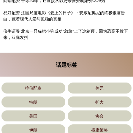
翻翻配资 苦等20年，它直接从影史最佳变成廉价COS秀
易好配资 法国尺度电影《云上的日子》：安东尼奥尼的终极银幕告
白，藏着现代人爱与孤独的真相
倍牛证券 北京一只猫把小狗成功“忽悠”上了冰箱顶，因为恐高不敢下
来，双腿发抖
话题标签
拉伯配资
美元
特朗
扩大
美国
协会
伊朗
盛康策略