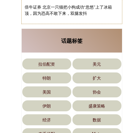
倍牛证券 北京一只猫把小狗成功“忽悠”上了冰箱
顶，因为恐高不敢下来，双腿发抖
话题标签
拉伯配资
美元
特朗
扩大
美国
协会
伊朗
盛康策略
经济
数据