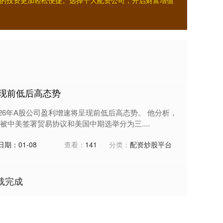
的投资更加轻松便捷。选择十大配资公司，开启财富增值
呈现前低后高态势
26年A股公司盈利增速将呈现前低后高态势。 他分析，
中美签署贸易协议和美国中期选举分为三....
日期：01-08
查看：
141
分类：
配资炒股平台
载完成