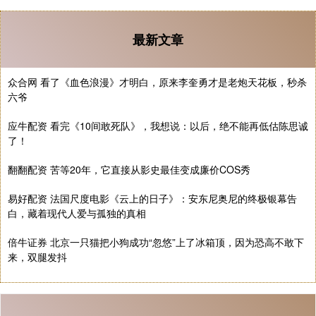
最新文章
众合网 看了《血色浪漫》才明白，原来李奎勇才是老炮天花板，秒杀
六爷
应牛配资 看完《10间敢死队》，我想说：以后，绝不能再低估陈思诚
了！
翻翻配资 苦等20年，它直接从影史最佳变成廉价COS秀
易好配资 法国尺度电影《云上的日子》：安东尼奥尼的终极银幕告
白，藏着现代人爱与孤独的真相
倍牛证券 北京一只猫把小狗成功“忽悠”上了冰箱顶，因为恐高不敢下
来，双腿发抖