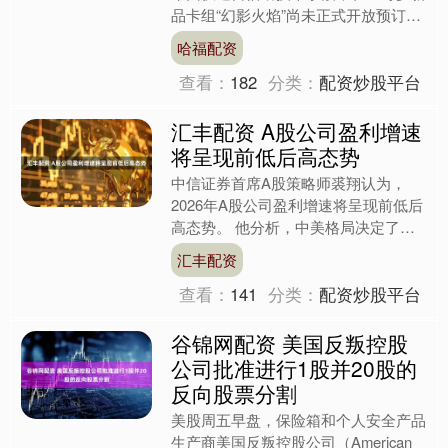
品卡组“幻影火焰”尚未正式开放预订之
前，通过非正常途径大量下单。据相
哈福配资
关....
查看：
182
分类：
配资炒股平台
汇丰配资 A股公司盈利增速
将呈现前低后高态势
中信证券首席A股策略师裘翔认为，
2026年A股公司盈利增速将呈现前低后
高态势。 他分析，中美格局决定了行
情节奏，行情可能将被中美签署贸易协
汇丰配资
议和美国中期选举分为三....
查看：
141
分类：
配资炒股平台
谷锦网配资 美国反叛控股
公司批准进行1股并20股的
反向股票分割
美股周五早盘，保险箱和个人安全产品
生产商美国反叛控股公司（American