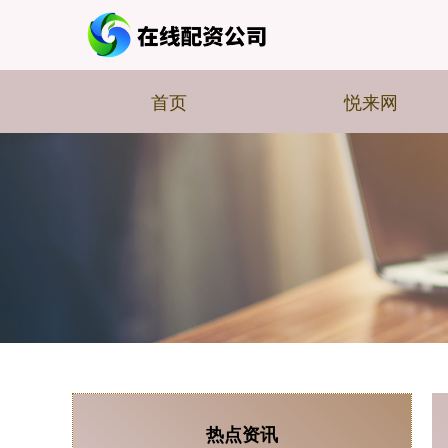
首页
悦来网
热点资讯