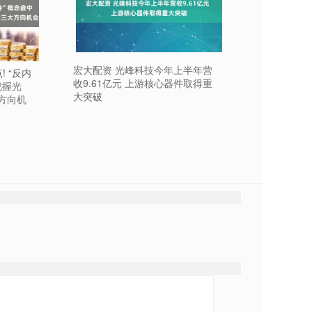
宏大配资 光峰科技今年上半年营
! “反内
收9.61亿元 上游核心器件取得重
把握光
大突破
方向机