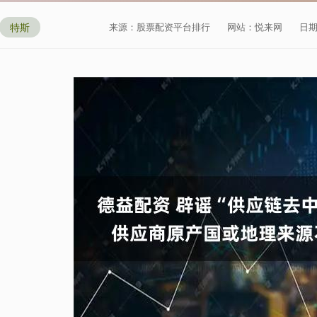
特斯
来源：股票配资平台排行
网站：悦来网
日期：