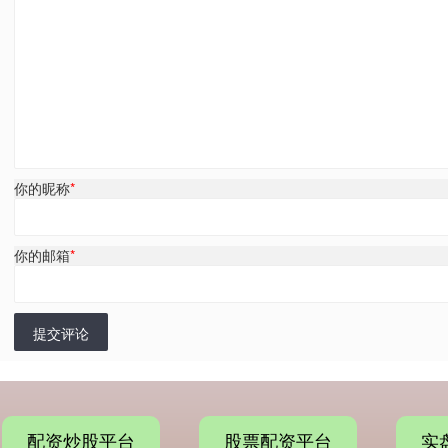
你的昵称
*
你的邮箱
*
提交评论
配资炒股平台
股票配资平台
实