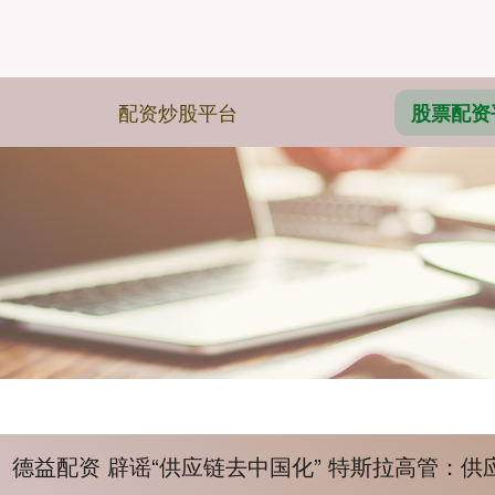
配资炒股平台
股票配资
德益配资 辟谣“供应链去中国化” 特斯拉高管：