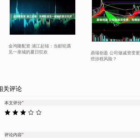
金鸿隆配资 浦江起锚：当邮轮遇
见一座城的夏日狂欢
鼎瑞创盈 公司做减资变
些涉税风险？
相关评论
本文评分
*
评论内容
*