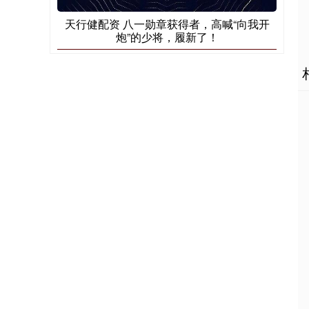
天行健配资 八一勋章获得者，高喊“向我开
炮”的少将，履新了！