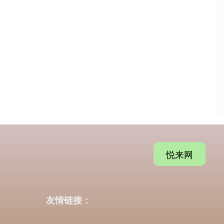
悦来网
友情链接：