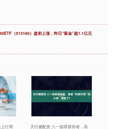
ETF（513160）盘初上涨，昨日“吸金”超1.1亿元
速上行周
天行健配资 八一勋章获得者，高