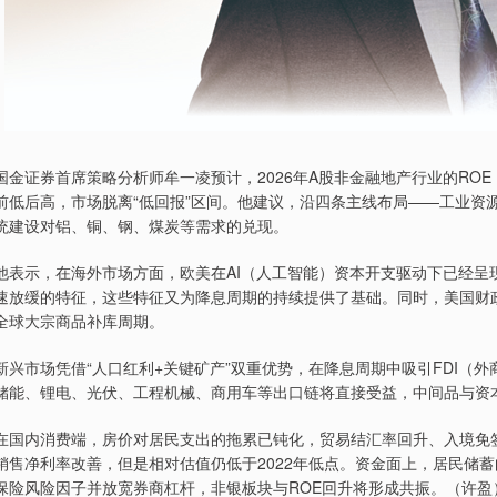
国金证券首席策略分析师牟一凌预计，2026年A股非金融地产行业的ROE（
前低后高，市场脱离“低回报”区间。他建议，沿四条主线布局——工业资
统建设对铝、铜、钢、煤炭等需求的兑现。
他表示，在海外市场方面，欧美在AI（人工智能）资本开支驱动下已经呈
速放缓的特征，这些特征又为降息周期的持续提供了基础。同时，美国财政
全球大宗商品补库周期。
新兴市场凭借“人口红利+关键矿产”双重优势，在降息周期中吸引FDI（
储能、锂电、光伏、工程机械、商用车等出口链将直接受益，中间品与资
在国内消费端，房价对居民支出的拖累已钝化，贸易结汇率回升、入境免
销售净利率改善，但是相对估值仍低于2022年低点。资金面上，居民储蓄
保险风险因子并放宽券商杠杆，非银板块与ROE回升将形成共振。（许盈