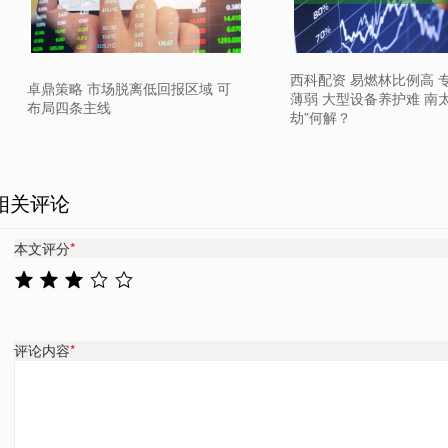
西科配资 易燃林比例高 
卓鼎策略 市场脱离低回报区域 可
薄弱 大型设备养护难 南
布局四条主线
劫”何解？
相关评论
本文评分
*
评论内容
*