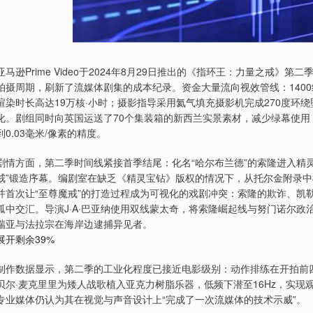
亚马逊Prime Video于2024年8月29日推出的《指环王：力量之戒》第
拍摄周期，刷新了流媒体剧集的成本纪录。资金大量流向视效管线：1400
渲染时长高达19万核·小时；摄影指导采用氦气填充摄影机完成270度环
化。剧组同时向英国运送了70个集装箱的新西兰实景素材，减少绿幕使用
到0.03毫米/像素的精度。
剧情方面，第二季时间线紧接首季结尾：化名“哈尔布兰德”的索隆进入精
戒”锻造序幕。编剧室在缺乏《精灵宝钻》版权的情况下，从托尔金附录
并首次让“至尊魔戒”的打造过程成为可视化的戏剧冲突：索隆的欺诈、凯
弧中交汇。导演J·A·巴亚纳使用双线蒙太奇，将索隆崛起线与努门诺尔
瑞亚与法拉宗在海岸边逮捕异见者。
展开剩余39%
制作数据显示，第二季的工业化程度已接近电影级别：动作排练在开拍前四个
贝尔·麦克里里为矮人战歌植入亚克力树脂乐器，低频下潜至16Hz，实现观
专业媒体仍认为其在视觉与声音设计上“完成了一次流媒体的技术示威”。