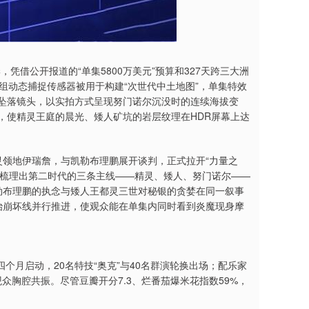
二季，凭借公开报道的“单集5800万美元”预算和327天跨三大洲
组动态捕捉传感器被用于构建“次世代中土地图”，单集特效
绕坠落镜头，以实拍方式呈现努门诺尔沉没时的连续海拔变
，使精灵王庭的晨光、矮人矿坑的岩层纹理在HDR屏幕上达
灵领地伊瑞詹，与凯勒布理鹏展开谈判，正式拉开“力量之
中梳理出第二时代的三条主线——精灵、矮人、努门诺尔——
勒布理鹏的执念与矮人王都灵三世对秘银的贪婪在同一叙事
政治崩坏线并行推进，使观众能在单集内同时看到炎魔现身摩
月启动，20名特技“奥克”与40名群演轮换出场；配乐家
众胸腔共振。尽管豆瓣开分7.3、烂番茄爆米花指数59%，