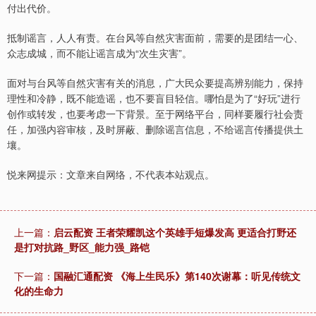
付出代价。
抵制谣言，人人有责。在台风等自然灾害面前，需要的是团结一心、
众志成城，而不能让谣言成为“次生灾害”。
面对与台风等自然灾害有关的消息，广大民众要提高辨别能力，保持
理性和冷静，既不能造谣，也不要盲目轻信。哪怕是为了“好玩”进行
创作或转发，也要考虑一下背景。至于网络平台，同样要履行社会责
任，加强内容审核，及时屏蔽、删除谣言信息，不给谣言传播提供土
壤。
悦来网提示：文章来自网络，不代表本站观点。
上一篇：
启云配资 王者荣耀凯这个英雄手短爆发高 更适合打野还
是打对抗路_野区_能力强_路铠
下一篇：
国融汇通配资 《海上生民乐》第140次谢幕：听见传统文
化的生命力