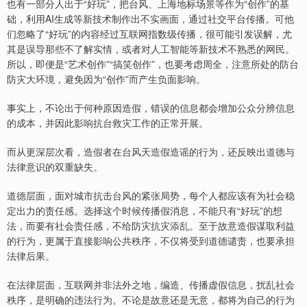
也有一部分人出于“好玩”，把台风、上海地标场景等作为“创作”的基
础，利用AI生成等新技术制作出不实画面，通过社交平台传播。可他
们忽略了“好玩”的内容经过互联网指数级传播，很可能引发误解，尤
其是误导那些不了解实情，或者对人工智能等新技术不熟悉的网民。
所以，即便是“艺术创作”“搞笑创作”，也要考虑周全，注意所处的防台
防灾大环境，避免因为“创作”而产生负面影响。
事实上，不论出于何种原因造假，错误的信息都会增加公众分辨信息
的成本，并因此影响抗台救灾工作的正常开展。
而从更深层次看，造假者在台风天造假造谣的行为，还反映出道德与
法律意识的双重缺失。
道德层面，面对城市抗击台风的紧张局势，每个人都应该有为社会稳
定出力的责任感。选择这个时候传播假消息，不能只有“好玩”的想
法，而要有社会责任感，不给防灾抗灾添乱。至于故意造假谋取利益
的行为，更属于直接影响公共秩序，不仅将受到道德谴责，也要承担
法律后果。
在法律层面，互联网并非法外之地，编造、传播虚假信息，扰乱社会
秩序，是明确的违法行为。不论是故意还是无意，都将为自己的行为