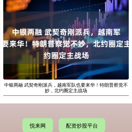
中银两融 武契奇刚派兵，越南军队也要来华！特朗普察觉不
妙，北约圈定主战场
悦来网
配资炒股平台