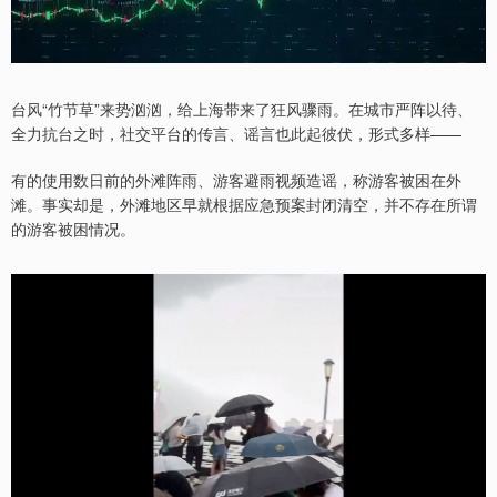
台风“竹节草”来势汹汹，给上海带来了狂风骤雨。在城市严阵以待、
全力抗台之时，社交平台的传言、谣言也此起彼伏，形式多样——
有的使用数日前的外滩阵雨、游客避雨视频造谣，称游客被困在外
滩。事实却是，外滩地区早就根据应急预案封闭清空，并不存在所谓
的游客被困情况。